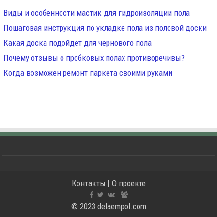
Виды и особенности мастик для гидроизоляции пола
Пошаговая инструкция по укладке пола из половой доски
Какая доска подойдет для чернового пола
Почему отзывы о пробковых полах противоречивы?
Когда возможен ремонт паркета своими руками
Контакты
|
О проекте
© 2023 delaempol.com