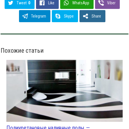
Tweet
0
Like
WhatsApp
Viber
Telegram
Skype
Share
Похожие статьи
Полиуретановые наливные полы —