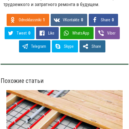
трудоемкого и затратного ремонта в будущем.
Odnoklassniki
1
VKontakte
0
Share
0
Tweet
0
Like
WhatsApp
Viber
Telegram
Skype
Share
Похожие статьи